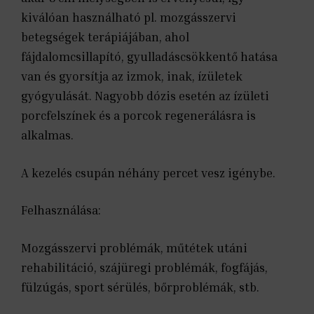
kiválóan használható pl. mozgásszervi
betegségek terápiájában, ahol
fájdalomcsillapító, gyulladáscsökkentő hatása
van és gyorsítja az izmok, inak, ízületek
gyógyulását. Nagyobb dózis esetén az ízületi
porcfelszínek és a porcok regenerálásra is
alkalmas.
A kezelés csupán néhány percet vesz igénybe.
Felhasználása:
Mozgásszervi problémák, műtétek utáni
rehabilitáció, szájüregi problémák, fogfájás,
fülzúgás, sport sérülés, bőrproblémák, stb.