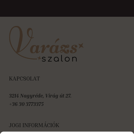
KAPCSOLAT
3214 Nagyréde, Virág út 27.
+36 30 3773375
JOGI INFORMÁCIÓK