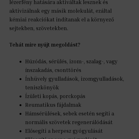
lézerfény hatására aktiváltak lesznek és
aktivizálnak egy másik molekulát, ezáltal
kémiai reakciókat indítanak el a környező
sejtekben, szövetekben.
Tehát mire nyújt megoldást?
Húzódás, sérülés, izom-, szalag-, vagy
ínszakadás, csonttörés
Ínhüvely gyulladások, izomgyulladások,
teniszkönyök
Ízületi kopás, porckopás
Reumatikus fájdalmak
Hámsérülések, sebek esetén segíti a
normális szövetek regenerálódását
Elősegíti a herpesz gyógyulását