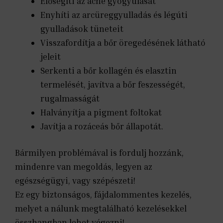
Elősegíti az acne gyógyulását
Enyhíti az arcüreggyulladás és légúti
gyulladások tüneteit
Visszafordítja a bőr öregedésének látható
jeleit
Serkenti a bőr kollagén és elasztin
termelését, javítva a bőr feszességét,
rugalmasságát
Halványítja a pigment foltokat
Javítja a rozáceás bőr állapotát.
Bármilyen problémával is fordulj hozzánk,
mindenre van megoldás, legyen az
egészségügyi, vagy szépészeti!
Ez egy biztonságos, fájdalommentes kezelés,
melyet a nálunk megtalálható kezelésekkel
összhangban lehet végezni!