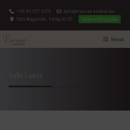
Kilépés
+36 30 377 3375
info@varazs-szalon.hu
a
3214 Nagyréde, Virág út 27.
Időpontfoglalás
tartalomba
Menü
Safe Laser