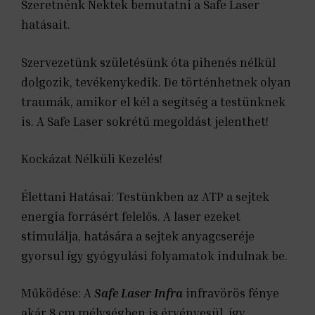
Szeretnénk Nektek bemutatni a Safe Laser
hatásait.
Szervezetünk születésünk óta pihenés nélkül
dolgozik, tevékenykedik. De történhetnek olyan
traumák, amikor el kél a segítség a testünknek
is. A Safe Laser sokrétű megoldást jelenthet!
Kockázat Nélküli Kezelés!
Élettani Hatásai: Testünkben az ATP a sejtek
energia forrásért felelős. A laser ezeket
stimulálja, hatására a sejtek anyagcseréje
gyorsul így gyógyulási folyamatok indulnak be.
Működése: A
Safe Laser Infra
infravörös fénye
akár 8 cm mélységben is érvényesül, így