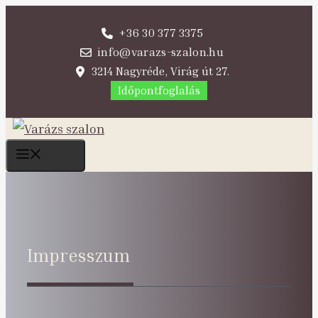
Kilépés
+36 30 377 3375
a
info@varazs-szalon.hu
tartalomba
3214 Nagyréde, Virág út 27.
Időpontfoglalás
Menü
Impresszum