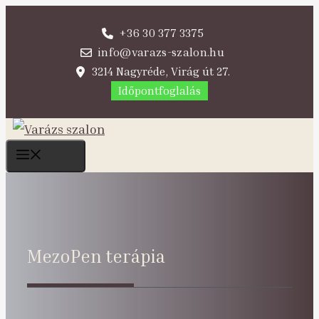
Kilépés
+36 30 377 3375
a
info@varazs-szalon.hu
tartalomba
3214 Nagyréde, Virág út 27.
Időpontfoglalás
Menü
MezoPen terápia