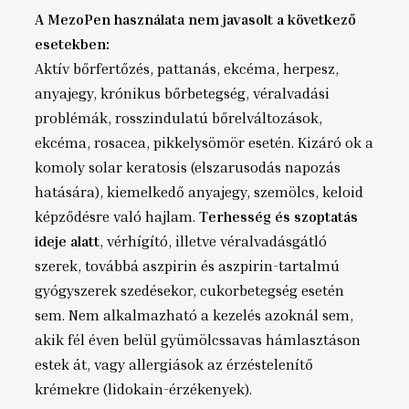
A MezoPen használata nem javasolt a következő
esetekben:
Aktív bőrfertőzés, pattanás, ekcéma, herpesz,
anyajegy, krónikus bőrbetegség, véralvadási
problémák, rosszindulatú bőrelváltozások,
ekcéma, rosacea, pikkelysömör esetén. Kizáró ok a
komoly solar keratosis (elszarusodás napozás
hatására), kiemelkedő anyajegy, szemölcs, keloid
képződésre való hajlam.
Terhesség és szoptatás
ideje alatt
, vérhígító, illetve véralvadásgátló
szerek, továbbá aszpirin és aszpirin-tartalmú
gyógyszerek szedésekor, cukorbetegség esetén
sem. Nem alkalmazható a kezelés azoknál sem,
akik fél éven belül gyümölcssavas hámlasztáson
estek át, vagy allergiások az érzéstelenítő
krémekre (lidokain-érzékenyek).