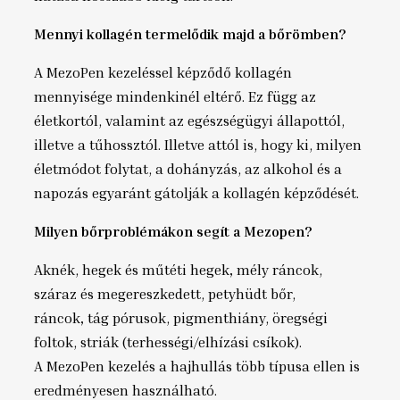
Mennyi kollagén termelődik majd a bőrömben?
A MezoPen kezeléssel képződő kollagén
mennyisége mindenkinél eltérő. Ez függ az
életkortól, valamint az egészségügyi állapottól,
illetve a tűhossztól. Illetve attól is, hogy ki, milyen
életmódot folytat, a dohányzás, az alkohol és a
napozás egyaránt gátolják a kollagén képződését.
Milyen bőrproblémákon segít a Mezopen?
Aknék, hegek és műtéti hegek
,
mély ráncok,
száraz és megereszkedett, petyhüdt bőr,
ráncok
,
tág pórusok, pigmenthiány, öregségi
foltok, striák (terhességi/elhízási csíkok).
A MezoPen kezelés a hajhullás több típusa ellen is
eredményesen használható.