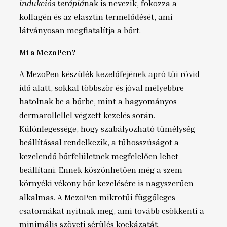
indukciós terápiá
nak is nevezik, fokozza a
kollagén és az elasztin termelődését, ami
látványosan megfiatalítja a bőrt.
Mi a MezoPen?
A MezoPen készülék kezelőfejének apró tűi rövid
idő alatt, sokkal többször és jóval mélyebbre
hatolnak be a bőrbe, mint a hagyományos
dermarollellel végzett kezelés során.
Különlegessége, hogy szabályozható tűmélység
beállítással rendelkezik, a tűhosszúságot a
kezelendő bőrfelületnek megfelelően lehet
beállítani. Ennek köszönhetően még a szem
környéki vékony bőr kezelésére is nagyszerűen
alkalmas. A MezoPen mikrotűi függőleges
csatornákat nyitnak meg, ami tovább csökkenti a
minimális szöveti sérülés kockázatát,