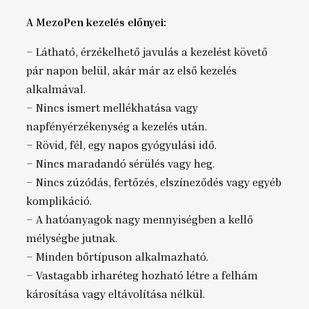
A MezoPen kezelés előnyei:
– Látható, érzékelhető javulás a kezelést követő
pár napon belül, akár már az első kezelés
alkalmával.
– Nincs ismert mellékhatása vagy
napfényérzékenység a kezelés után.
– Rövid, fél, egy napos gyógyulási idő.
– Nincs maradandó sérülés vagy heg.
– Nincs zúzódás, fertőzés, elszíneződés vagy egyéb
komplikáció.
– A hatóanyagok nagy mennyiségben a kellő
mélységbe jutnak.
– Minden bőrtípuson alkalmazható.
– Vastagabb irharéteg hozható létre a felhám
károsítása vagy eltávolítása nélkül.