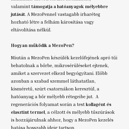
valamint
támogatja a hatóanyagok mélyebbre
jutását
. A MezoPennel vastagabb irharéteg
hozható létre a felhám károsítása vagy
eltávolítása nélkül.
Hogyan működik a MezoPen?
Miután a MezoPen készülék kezelőfejének apró tűi
behatolnak a bőrbe, mikrosérüléseket ejtenek,
amiket a szervezet elkezd begyógyítani. Előbb
azonban a szabad szemmel láthatatlan,
kisméretű, szúrt csatornákon keresztül, a
hatóanyag a bőr mélyebb rétegeibe jut. A
regenerációs folyamat során a test
kollagént és
elasztint termel
, a célzott és mélyebb tűszúrások
is hozzájárulnak ahhoz, hogy a MezoPen kezelés
hatása hosszabb ideig tartson.